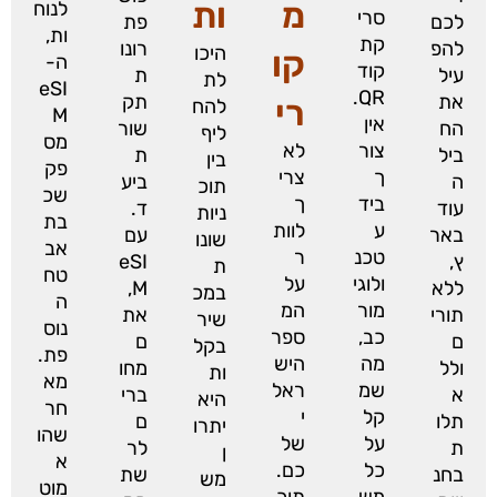
מ
ות
לנוח
סרי
לכם
פת
ות,
קת
להפ
רונו
היכו
קו
ה-
קוד
עיל
ת
לת
eSI
QR.
את
תק
רי
להח
M
אין
הח
שור
ליף
מס
צור
לא
ביל
ת
בין
פק
ך
צרי
ה
ביע
תוכ
שכ
ביד
ך
עוד
ד.
ניות
בת
ע
לוות
באר
עם
שונו
אב
טכנ
ר
ץ,
eSI
ת
טח
ולוגי
על
ללא
M,
במכ
ה
מור
המ
תורי
את
שיר
נוס
כב,
ספר
ם
ם
בקל
פת.
מה
היש
ולל
מחו
ות
מא
שמ
ראל
א
ברי
היא
חר
קל
י
תלו
ם
יתרו
שהו
על
של
ת
לר
ן
א
כל
כם.
בחנ
שת
מש
מוט
מש
תוכ