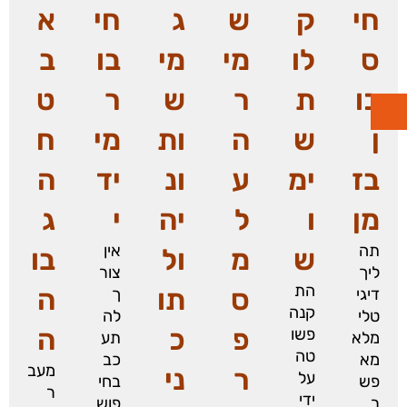
חי
ק
ש
ג
חי
א
ס
לו
מי
מי
בו
ב
כו
ת
ר
ש
ר
ט
ן
ש
ה
ות
מי
ח
בז
ימ
ע
ונ
יד
ה
מן
ו
ל
יה
י
ג
תה
אין
ש
מ
ול
בו
ליך
צור
הת
ס
תו
ה
דיגי
ך
קנה
טלי
לה
פ
כ
ה
פשו
מלא
תע
טה
מא
כב
מעב
ר
ני
על
פש
בחי
ר
ידי
ר
פוש