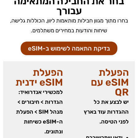
בחר את החבילה המתאימה
עבורך
בחרו מתוך מגוון חבילות מותאמות ליוון, הכוללות גלישה,
שיחות והודעות במחירים משתלמים.
בדיקת התאמה לשימוש ב-eSIM
הפעלת
הפעלת
eSIM עם
eSIM ידנית
QR
למכשירי אנדרואיד:
יש לבצע את כל
הגדרות > חיבורים >
ההגדרות עוד בארץ
מנהל SIM > הפעלת
לפני הטיסה.
ה-eSIM כשיחות
ונתונים.
ודאו שמכשירכם