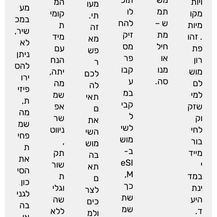
ויות
המ
מעו
מע
תמ
לו
מקו
קומי
תי.
במכ
ש –
להח
מיות
ת
זה
שיר,
מת
זיק
. זהו
מיד
מא
לא
חיל
מס
פת
עם
פש
ניתן
או
פר
רון
הנח
ר
להס
מנו
קבו
מוש
יתה,
לכם
ירו
סה.
ע
לם
מה
לה
פיזי
במ
למי
שמ
תאי
ת,
קבי
שזק
אפ
ם
מה
ל
וק
שר
את
שמ
לשי
לחי
ניווט
השי
פחי
מוש
בור
,
מוש
ת
ב-
מייד
תק
בה
את
eSI
י
שור
תא
הסי
M,
במד
ת
ם
כון
כך
ינת
וגלי
לצר
לגני
שת
היע
שה
כים
בה
שמ
ד.
ללא
ולמ
או