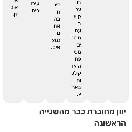
רו
עיכו
דינ
אוב
על
בים.
ה
דן.
קש
בה
ר
את
עם
ם
חבר
נמצ
ים,
אים.
מש
פח
ה או
קולג
ות
באר
ץ.
יוון מחוברת כבר מהשנייה
הראשונה