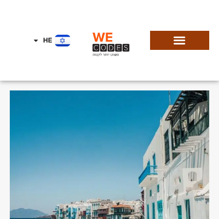
HE
EN