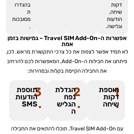
דקות
בהגדרו
שיחה,
ת
הודעות
מסובכות
וגלישה.
.
אפשרות ה-Travel SIM Add-On – גמישות בזמן
אמת
לא תמיד אפשר לצפות את כל צרכי התקשורת מראש. לכן,
פיתחנו את חבילות ה-Add-On, המאפשרות לכם להרחיב
את החבילה הקיימת בקלות ובמהירות:
3
2
1
הוספת
הגדלת
תוספת
דקות
נפח
הודעות
.
.
.
שיחה
הגליש
SMS
ה
עם Travel SIM Add-On, תוכלו להתאים את החבילה