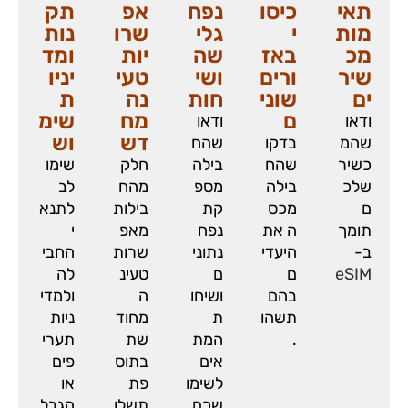
תאי
כיסו
נפח
אפ
תק
מות
י
גלי
שרו
נות
מכ
באז
שה
יות
ומד
שיר
ורים
ושי
טעי
יניו
ים
שוני
חות
נה
ת
ם
מח
שימ
ודאו
ודאו
דש
וש
שהמ
בדקו
שהח
כשיר
שהח
בילה
חלק
שימו
שלכ
בילה
מספ
מהח
לב
ם
מכס
קת
בילות
לתנא
תומך
ה את
נפח
מאפ
י
ב-
היעדי
נתוני
שרות
החבי
eSIM
ם
ם
טעינ
לה
בהם
ושיחו
ה
ולמדי
תשהו
ת
מחוד
ניות
.
המת
שת
תערי
אים
בתוס
פים
לשימו
פת
או
שכם.
תשלו
הגבל