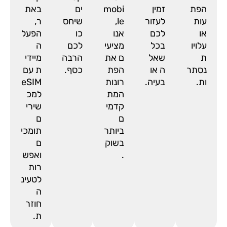
הפת
זמין
mobi
ים
באת
עות
לעזור
le,
שיחס
ר,
או
לכם
אנו
כו
הפעל
עלויו
בכל
מציעי
לכם
ה
ת
שאל
ם את
הרבה
מיידי
נסתר
ה או
הפת
כסף.
ת עם
ות.
בעיה.
רונות
eSIM
המת
למכ
קדמי
שירי
ם
ם
ביותר
תומכי
בשוק
ם
.
ואפש
רות
לטעינ
ה
חוזר
ת.