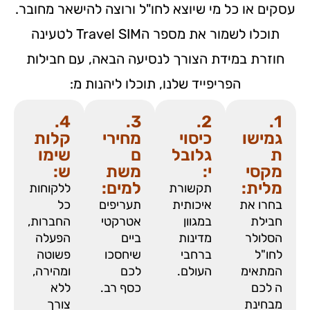
עסקים או כל מי שיוצא לחו"ל ורוצה להישאר מחובר.
תוכלו לשמור את מספר הTravel SIM לטעינה
חוזרת במידת הצורך לנסיעה הבאה, עם חבילות
הפריפייד שלנו, תוכלו ליהנות מ:
4.
3.
2.
1.
גמישו
כיסוי
מחירי
קלות
ת
גלובל
ם
שימו
מקסי
י:
משת
ש:
מלית:
למים:
תקשורת
ללקוחות
בחרו את
איכותית
תעריפים
כל
חבילת
במגוון
אטרקטי
החברות,
הסלולר
מדינות
ביים
הפעלה
לחו"ל
ברחבי
שיחסכו
פשוטה
המתאימ
העולם.
לכם
ומהירה,
ה לכם
כסף רב.
ללא
מבחינת
צורך