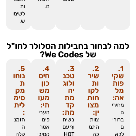
ם.
ות
לשימו
ש.
למה לבחור בחבילות הסלולר לחו"ל
של We Codes?
5.
4.
3.
2.
1.
שקי
שיר
טכנ
חיס
נוחו
פות
ות
ולוג
כון
ת
מל
לקו
יה
מש
מק
אה:
חות
מת
מעו
סימ
מצו
קד
תי:
לית
מחירי
ין:
מת:
:
ם
תערי
ברורי
צוות
בשית
פים
הזמנ
ם
התמי
וף עם
אטר
ה
ללא
כה
HOT
קטיבי
קלה