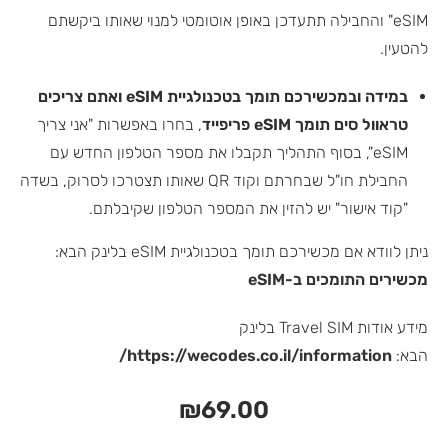
eSIM" והחבילה תתעדכן באופן אוטומטי למנוי שאותו ביקשתם
להטעין.
במידה ובמכשירכם תומך בטכנולגיית eSIM ואתם צריכים
טראוול סים תומך eSIM פריפייד
, בחרו באפשרות "אני צריך
eSIM", בסוף התהליך תקבלו את מספר הטלפון החדש עם
החבילת חו"ל שבחרתם וקוד QR שאותו תצטרכו לסרוק, בשדה
"קוד אישור" יש להזין את המספר הטלפון שקיבלתם.
ניתן לוודא אם מכשירכם תומך בטכנולגיית eSIM בלינק הבא:
מכשירים התומכים ב-eSIM
מידע אודות Travel SIM בלינק
הבא:
https://wecodes.co.il/information/
₪
69.00