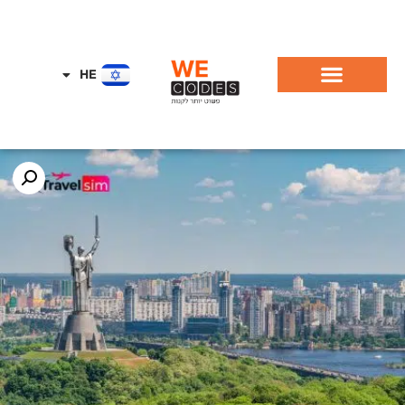
HE
EN