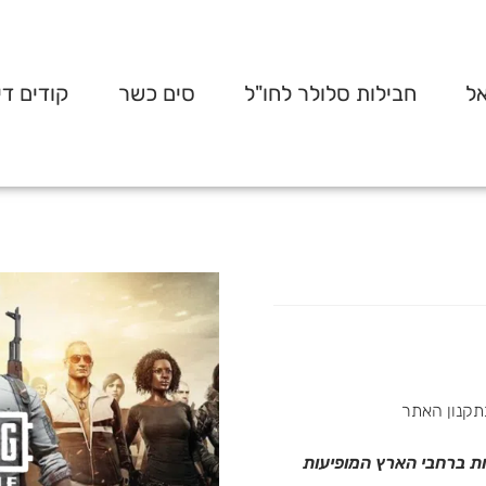
אל
חבילות סלולר לחו"ל
סים כשר
קודים די
תקנון האתר
 טלפונית בטלפון 0737273030 או בחנויות ברחבי הארץ המופיעות