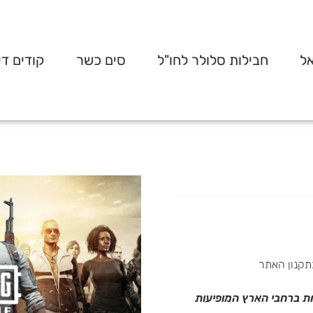
אל
חבילות סלולר לחו"ל
סים כשר
קודים די
תקנון האתר
 טלפונית בטלפון 0737273030 או בחנויות ברחבי הארץ המופיעות