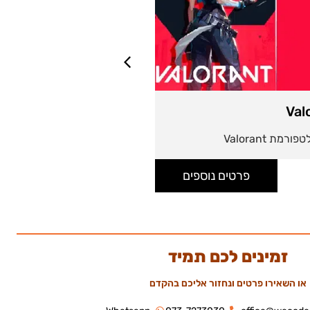
Valorant 35 EUR
35 יורו למימוש בפלטפורמת Valorant
פרטים נוספים
פרטים 
זמינים לכם תמיד
או השאירו פרטים ונחזור אליכם בהקדם