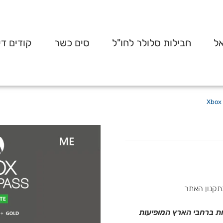
אל
חבילות סלולר לחו"ל
סים כשר
קודים די
תקנון האתר
 טלפונית בטלפון 0737273030 או בחנויות ברחבי הארץ המופיעות